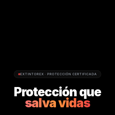
EXTINTOREX · PROTECCIÓN CERTIFICADA
Protección que
salva vidas