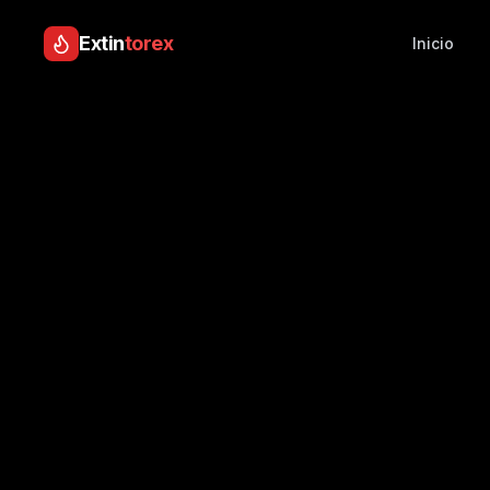
Extin
torex
Inicio