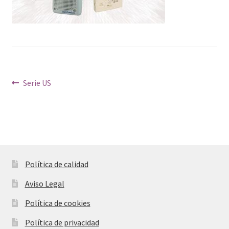
hijo
Navegación
Anterior:
Serie US
de
entradas
Política de calidad
Aviso Legal
Política de cookies
Política de privacidad