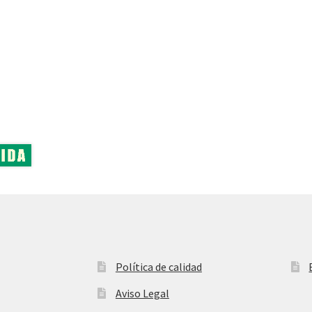
se
pueden
elegir
en
la
página
de
producto
Política de calidad
Aviso Legal