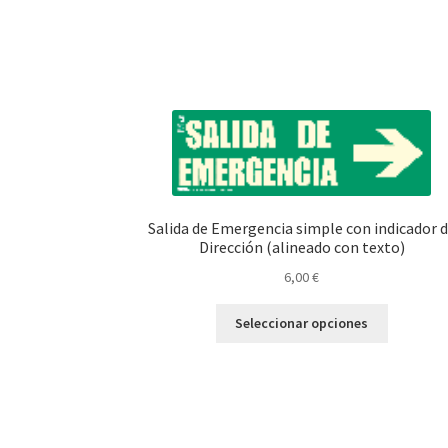
Salida de Emergencia simple con indicador 
Dirección (alineado con texto)
6,00
€
Este
Seleccionar opciones
producto
tiene
múltiples
variantes.
Las
opciones