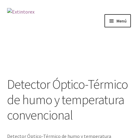
Ir
Ir
a
al
Menú
la
contenido
navegación
Extintores
Detectores
Señalización
Detector Óptico-Térmico
Doméstico
de humo y temperatura
Packs
convencional
Servicios
Contacto
Detector Óptico-Térmico de humo y temperatura