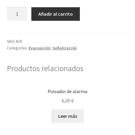
hijo
Salida
Añadir al carrito
con
indicador
de
Dirección
SKU:
N/D
Categorías:
Evacuación
,
Señalización
cantidad
Productos relacionados
Pulsador de alarma
6,00
€
Leer más