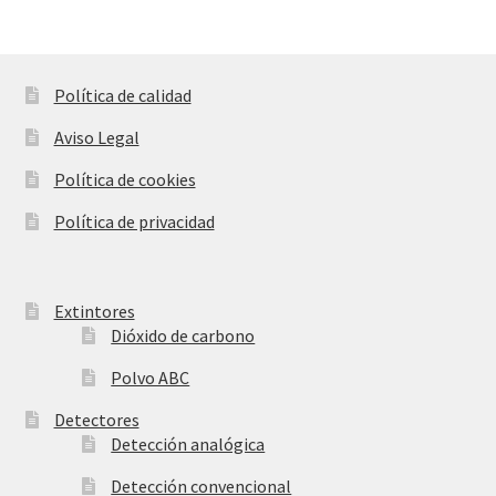
variantes.
de
Las
producto
opciones
se
Política de calidad
pueden
Aviso Legal
elegir
en
Política de cookies
la
Política de privacidad
página
de
producto
Extintores
Dióxido de carbono
Polvo ABC
Detectores
Detección analógica
Detección convencional