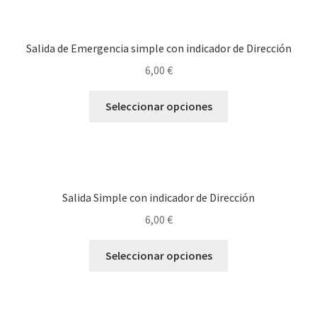
Salida de Emergencia simple con indicador de Dirección
6,00
€
Este
Seleccionar opciones
producto
tiene
múltiples
variantes.
Las
Salida Simple con indicador de Dirección
opciones
6,00
€
se
pueden
Este
Seleccionar opciones
elegir
producto
en
tiene
la
múltiples
página