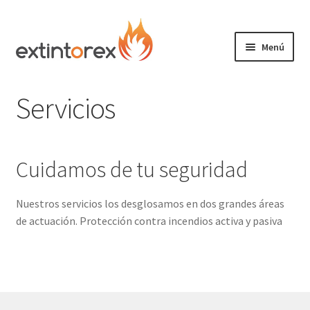
Ir
Ir
a
al
Menú
la
contenido
Expandi
navegación
Extintores
el
Servicios
menú
Expandi
Detectores
hijo
el
menú
Expandi
Señalización
Cuidamos de tu seguridad
hijo
el
menú
Doméstico
hijo
Nuestros servicios los desglosamos en dos grandes áreas
de actuación. Protección contra incendios activa y pasiva
Packs
Expandi
Servicios
el
menú
Contacto