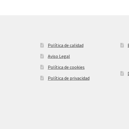
se
pueden
elegir
en
la
página
de
producto
Política de calidad
Aviso Legal
Política de cookies
Política de privacidad