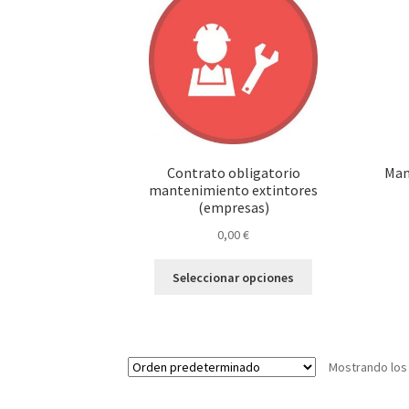
Contrato obligatorio
Man
mantenimiento extintores
(empresas)
0,00
€
Este
Seleccionar opciones
producto
tiene
múltiples
variantes.
Mostrando los
Las
opciones