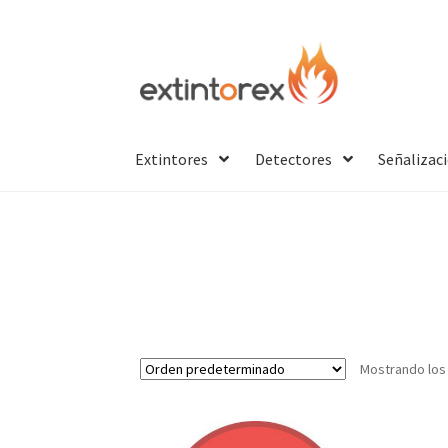
Ir
Ir
a
al
la
contenido
navegación
Extintores
Detectores
Señalizac
Mostrando los