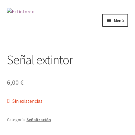
Ir
Ir
a
al
Menú
la
contenido
navegación
Extintores
Detectores
Señal extintor
Señalización
6,00
€
Doméstico
Packs
Sin existencias
Servicios
Categoría:
Señalización
Contacto