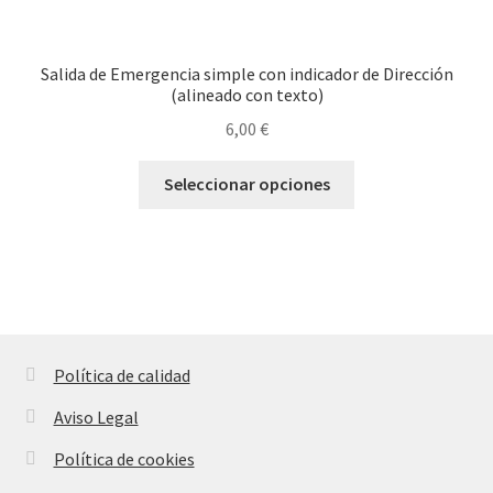
múltiples
variantes.
Las
Salida de Emergencia simple con indicador de Dirección
opciones
(alineado con texto)
se
6,00
€
pueden
elegir
Este
Seleccionar opciones
en
producto
la
tiene
página
múltiples
de
variantes.
producto
Las
opciones
se
Política de calidad
pueden
Aviso Legal
elegir
en
Política de cookies
la